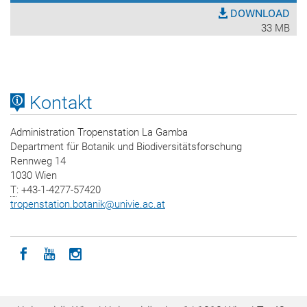
DOWNLOAD
33 MB
Kontakt
Administration Tropenstation La Gamba
Department für Botanik und Biodiversitätsforschung
Rennweg 14
1030 Wien
T
: +43-1-4277-57420
tropenstation.botanik
@
univie.ac.at
Icon facebook
Icon youtube
Icon instagram