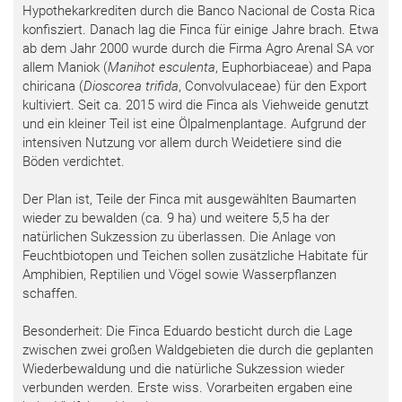
Hypothekarkrediten durch die Banco Nacional de Costa Rica
konfisziert. Danach lag die Finca für einige Jahre brach. Etwa
ab dem Jahr 2000 wurde durch die Firma Agro Arenal SA vor
allem Maniok (
Manihot esculenta
, Euphorbiaceae) and Papa
chiricana (
Dioscorea trifida
, Convolvulaceae) für den Export
kultiviert. Seit ca. 2015 wird die Finca als Viehweide genutzt
und ein kleiner Teil ist eine Ölpalmenplantage. Aufgrund der
intensiven Nutzung vor allem durch Weidetiere sind die
Böden verdichtet.
Der Plan ist, Teile der Finca mit ausgewählten Baumarten
wieder zu bewalden (ca. 9 ha) und weitere 5,5 ha der
natürlichen Sukzession zu überlassen. Die Anlage von
Feuchtbiotopen und Teichen sollen zusätzliche Habitate für
Amphibien, Reptilien und Vögel sowie Wasserpflanzen
schaffen.
Besonderheit: Die Finca Eduardo besticht durch die Lage
zwischen zwei großen Waldgebieten die durch die geplanten
Wiederbewaldung und die natürliche Sukzession wieder
verbunden werden. Erste wiss. Vorarbeiten ergaben eine