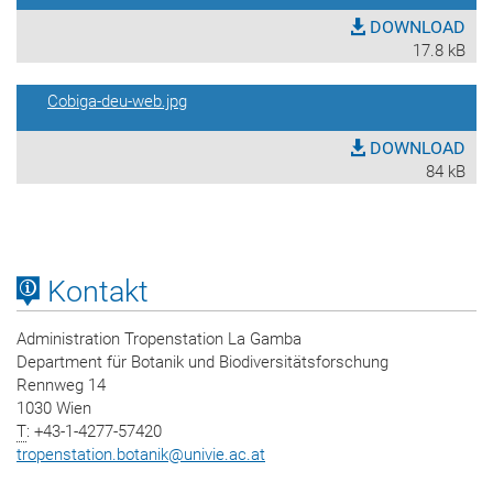
DOWNLOAD
17.8 kB
Cobiga-deu-web.jpg
DOWNLOAD
84 kB
Kontakt
Administration Tropenstation La Gamba
Department für Botanik und Biodiversitätsforschung
Rennweg 14
1030 Wien
T
: +43-1-4277-57420
tropenstation.botanik
@
univie.ac.at