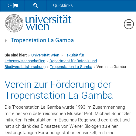
SUCHFORMULAR ÖFFNEN
DE
Quicklinks
Me
Tropenstation La Gamba
Sie sind hier:
Universität Wien
Fakultät für
Lebenswissenschaften
Department für Botanik und
Biodiversitätsforschung
Tropenstation La Gamba
Verein La Gamba
Verein zur Förderung der
Tropenstation La Gamba
Die Tropenstation La Gamba wurde 1993 im Zusammenhang
mit einer vom österreichischen Musiker Prof. Michael Schnitzler
initiierten Freikaufaktion im Esquinas-Regenwald gegründet und
hat sich dank des Einsatzes von Wiener Biologen zu einer
leistungsfähigen Forschungsstation entwickelt, mit einer