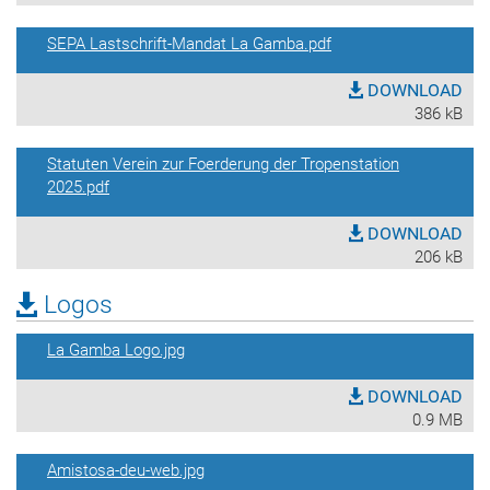
SEPA Lastschrift-Mandat La Gamba.pdf
DOWNLOAD
386 kB
Statuten Verein zur Foerderung der Tropenstation
2025.pdf
DOWNLOAD
206 kB
Logos
La Gamba Logo.jpg
DOWNLOAD
0.9 MB
Amistosa-deu-web.jpg