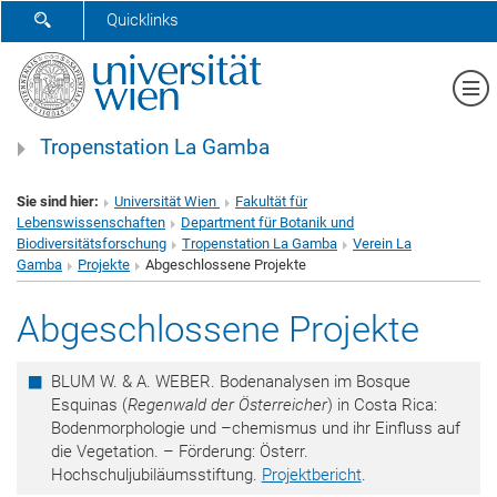
SUCHFORMULAR ÖFFNEN
Quicklinks
Me
Tropenstation La Gamba
Sie sind hier:
Universität Wien
Fakultät für
Lebenswissenschaften
Department für Botanik und
Biodiversitätsforschung
Tropenstation La Gamba
Verein La
Gamba
Projekte
Abgeschlossene Projekte
Abgeschlossene Projekte
BLUM W. & A. WEBER. Bodenanalysen im Bosque
Esquinas (
Regenwald der Österreicher
) in Costa Rica:
Bodenmorphologie und –chemismus und ihr Einfluss auf
die Vegetation. – Förderung: Österr.
Hochschuljubiläumsstiftung.
Projektbericht
.