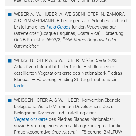
Rainforest of the Austrians
. - Univ. of Innsbruck.
WEBER A., W. HUBER, A. WEISSENHOFER, N. ZAMORA
& G. ZIMMERMANN. Erhebungen zum Artenbestand und
Erstellung eines
Field Guides
für den
Regenwald der
Österreicher
(Bosque Esquinas, Costa Rica). Förderung:
OeNB Projektnr. 6603/3, ÖAW,
Verein Regenwald der
Österreicher
.
WEISSENHOFER A. & W. HUBER.
Mision Carta 2003
.
Ankauf von Infrarotluftbilder für die Erstellung einer
detaillierten Vegetationskarte des Nationalpark Piedras
Blancas. – Förderung: Binding-Stiftung Liechtenstein.
Karte
.
WEISSENHOFER A. & W. HUBER. Konvention über die
biologische Vielfalt/Millennium Development Goals.
Biologische Korridore und Erstellung einer
Vegetationskarte
des Piedras Blancas Nationalpark
sowie Erstellung eines Vermarktungskonzeptes für die
Frauenkooperative
Orbe Natural
. - Förderung: BMLFUW-