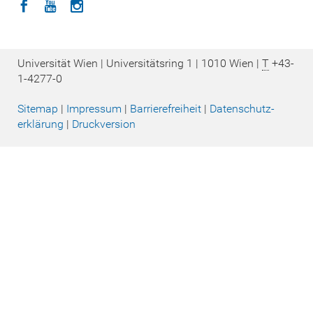
Icon facebook
Icon youtube
Icon instagram
Universität Wien | Universitätsring 1 | 1010 Wien |
T
+43-
1-4277-0
Sitemap
|
Impressum
|
Barrierefreiheit
|
Datenschutz­
erklärung
|
Druckversion