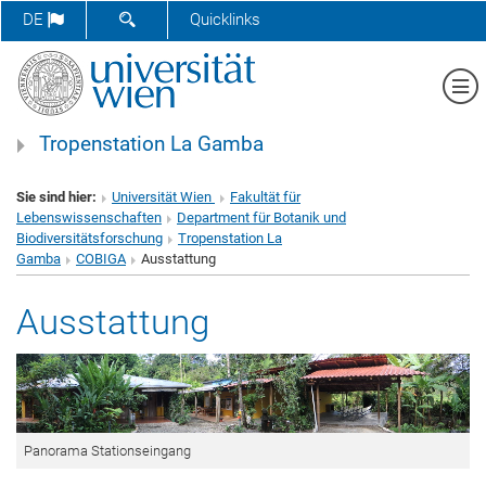
SUCHFORMULAR ÖFFNEN
DE
Quicklinks
Me
Tropenstation La Gamba
Sie sind hier:
Universität Wien
Fakultät für
Lebenswissenschaften
Department für Botanik und
Biodiversitätsforschung
Tropenstation La
Gamba
COBIGA
Ausstattung
Ausstattung
Panorama Stationseingang