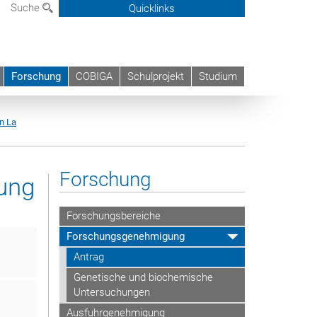
Suche
Quicklinks
Forschung
COBIGA
Schulprojekt
Studium
n La
Forschung
ung
Forschungsbereiche
Forschungsgenehmigung
Antrag
Genetische und biochemische
Untersuchungen
Ausfuhrgenehmigung