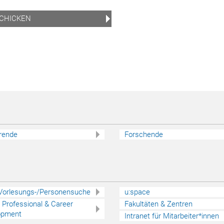
rende
Forschende
 Vorlesungs-/Personensuche
u:space
 - Professional & Career
Fakultäten & Zentren
opment
Intranet für Mitarbeiter*innen