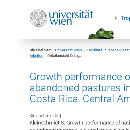
Tro
Sie sind hier:
Universität Wien
Fakultät für Lebenswisse
Arbeiten
Detailansicht Cobiga
Growth performance of
abandoned pastures in
Costa Rica, Central Am
Kleinschmidt S.
|
Kleinschmidt S. Growth performance of nati
abandoned pastures in humid tropical lowla