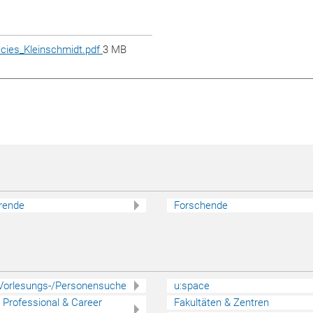
ecies_Kleinschmidt.pdf
3 MB
rende
Forschende
 Vorlesungs-/Personensuche
u:space
 - Professional & Career
Fakultäten & Zentren