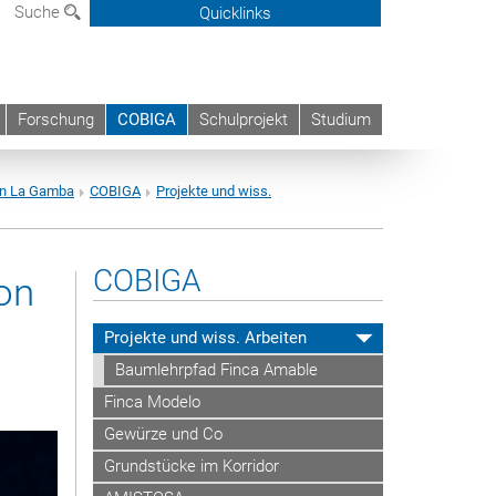
Suche
Quicklinks
Forschung
COBIGA
Schulprojekt
Studium
on La Gamba
COBIGA
Projekte und wiss.
COBIGA
on
Projekte und wiss. Arbeiten
Baumlehrpfad Finca Amable
Finca Modelo
Gewürze und Co
Grundstücke im Korridor