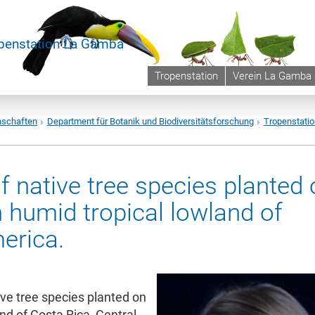
penstation La Gamba
Tropenstation
Verein La Gamba
nschaften
Department für Botanik und Biodiversitätsforschung
Tropenstati
 native tree species planted 
 humid tropical lowland of
erica.
ve tree species planted on
nd of Costa Rica, Central