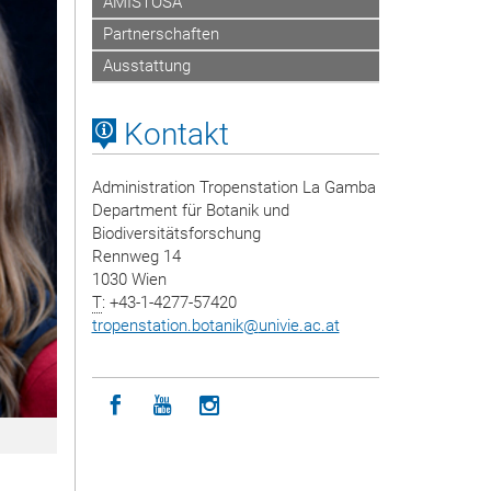
AMISTOSA
Partnerschaften
Ausstattung
Kontakt
Administration Tropenstation La Gamba
Department für Botanik und
Biodiversitätsforschung
Rennweg 14
1030 Wien
T
: +43-1-4277-57420
tropenstation.botanik
@
univie.ac.at
Icon facebook
Icon youtube
Icon instagram