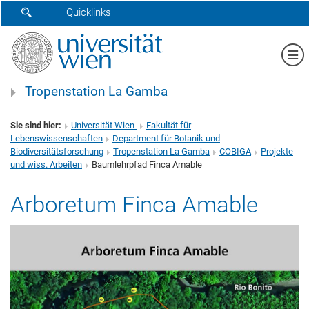
SUCHFORMULAR ÖFFNEN
Quicklinks
Me
Tropenstation La Gamba
Sie sind hier:
Universität Wien
Fakultät für
Lebenswissenschaften
Department für Botanik und
Biodiversitätsforschung
Tropenstation La Gamba
COBIGA
Projekte
und wiss. Arbeiten
Baumlehrpfad Finca Amable
Arboretum Finca Amable