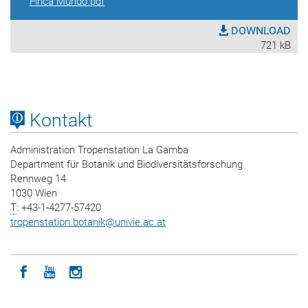
Finca Mundo.pdf
DOWNLOAD
721 kB
Kontakt
Administration Tropenstation La Gamba
Department für Botanik und Biodiversitätsforschung
Rennweg 14
1030 Wien
T
: +43-1-4277-57420
tropenstation.botanik
@
univie.ac.at
Icon facebook
Icon youtube
Icon instagram