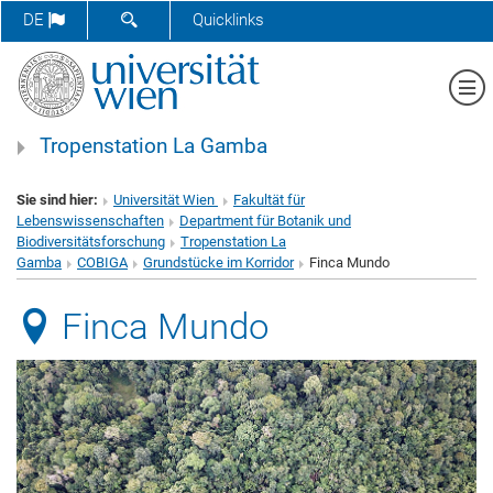
SUCHFORMULAR ÖFFNEN
DE
Quicklinks
Me
Tropenstation La Gamba
Sie sind hier:
Universität Wien
Fakultät für
Lebenswissenschaften
Department für Botanik und
Biodiversitätsforschung
Tropenstation La
Gamba
COBIGA
Grundstücke im Korridor
Finca Mundo
Finca Mundo