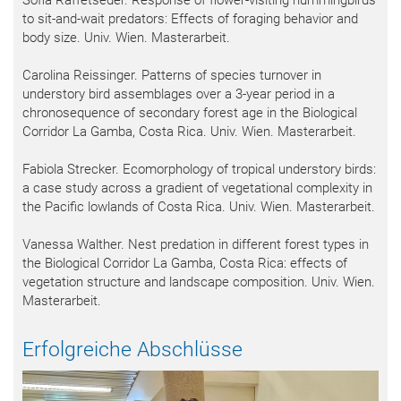
Sofia Raffetseder. Response of flower-visiting hummingbirds
to sit-and-wait predators: Effects of foraging behavior and
body size. Univ. Wien. Masterarbeit.
Carolina Reissinger. Patterns of species turnover in
understory bird assemblages over a 3-year period in a
chronosequence of secondary forest age in the Biological
Corridor La Gamba, Costa Rica. Univ. Wien. Masterarbeit.
Fabiola Strecker. Ecomorphology of tropical understory birds:
a case study across a gradient of vegetational complexity in
the Pacific lowlands of Costa Rica. Univ. Wien. Masterarbeit.
Vanessa Walther. Nest predation in different forest types in
the Biological Corridor La Gamba, Costa Rica: effects of
vegetation structure and landscape composition. Univ. Wien.
Masterarbeit.
Erfolgreiche Abschlüsse