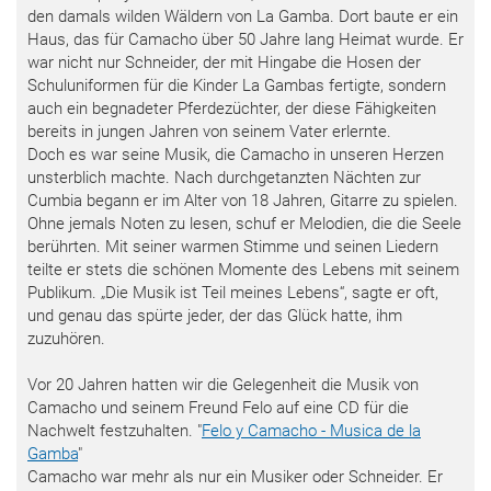
den damals wilden Wäldern von La Gamba. Dort baute er ein
Haus, das für Camacho über 50 Jahre lang Heimat wurde. Er
war nicht nur Schneider, der mit Hingabe die Hosen der
Schuluniformen für die Kinder La Gambas fertigte, sondern
auch ein begnadeter Pferdezüchter, der diese Fähigkeiten
bereits in jungen Jahren von seinem Vater erlernte.
Doch es war seine Musik, die Camacho in unseren Herzen
unsterblich machte. Nach durchgetanzten Nächten zur
Cumbia begann er im Alter von 18 Jahren, Gitarre zu spielen.
Ohne jemals Noten zu lesen, schuf er Melodien, die die Seele
berührten. Mit seiner warmen Stimme und seinen Liedern
teilte er stets die schönen Momente des Lebens mit seinem
Publikum. „Die Musik ist Teil meines Lebens“, sagte er oft,
und genau das spürte jeder, der das Glück hatte, ihm
zuzuhören.
Vor 20 Jahren hatten wir die Gelegenheit die Musik von
Camacho und seinem Freund Felo auf eine CD für die
Nachwelt festzuhalten. "
Felo y Camacho - Musica de la
Gamba
"
Camacho war mehr als nur ein Musiker oder Schneider. Er