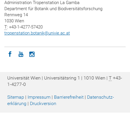
Administration Tropenstation La Gamba
Department für Botanik und Biodiversitätsforschung
Rennweg 14
1030 Wien
T
: +43-1-4277-57420
tropenstation.botanik
@
univie.ac.at
Icon facebook
Icon youtube
Icon instagram
Universität Wien | Universitätsring 1 | 1010 Wien |
T
+43-
1-4277-0
Sitemap
|
Impressum
|
Barrierefreiheit
|
Datenschutz­
erklärung
|
Druckversion