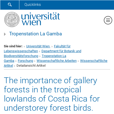
SUCHFORMULAR ÖFFNEN
Quicklinks
Me
Tropenstation La Gamba
Sie sind hier:
Universität Wien
Fakultät für
Lebenswissenschaften
Department für Botanik und
Biodiversitätsforschung
Tropenstation La
Gamba
Forschung
Wissenschaftliche Arbeiten
Wissenschaftliche
Artikel
Detailansicht Artikel
The importance of gallery
forests in the tropical
lowlands of Costa Rica for
understorey forest birds.