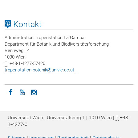
Kontakt
Administration Tropenstation La Gamba
Department für Botanik und Biodiversitätsforschung
Rennweg 14
1030 Wien
T
: +43-1-4277-57420
tropenstation.botanik
@
univie.ac.at
Icon facebook
Icon youtube
Icon instagram
Universität Wien | Universitätsring 1 | 1010 Wien |
T
+43-
1-4277-0
Sitemap
|
Impressum
|
Barrierefreiheit
|
Datenschutz­