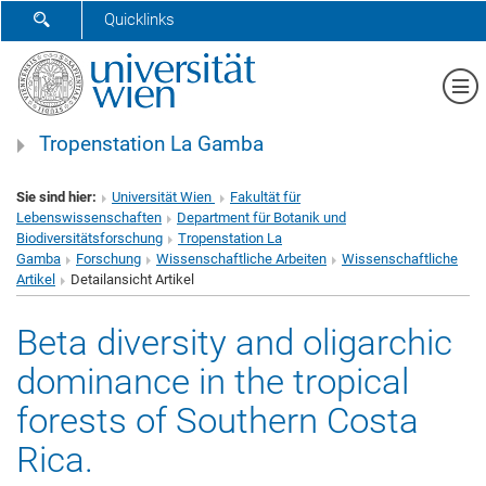
SUCHFORMULAR ÖFFNEN
Quicklinks
Me
Tropenstation La Gamba
Sie sind hier:
Universität Wien
Fakultät für
Lebenswissenschaften
Department für Botanik und
Biodiversitätsforschung
Tropenstation La
Gamba
Forschung
Wissenschaftliche Arbeiten
Wissenschaftliche
Artikel
Detailansicht Artikel
Beta diversity and oligarchic
dominance in the tropical
forests of Southern Costa
Rica.