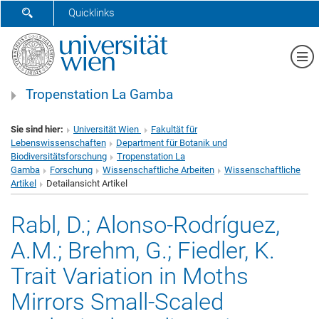
SUCHFORMULAR ÖFFNEN
Quicklinks
Me
Tropenstation La Gamba
Sie sind hier:
Universität Wien
Fakultät für
Lebenswissenschaften
Department für Botanik und
Biodiversitätsforschung
Tropenstation La
Gamba
Forschung
Wissenschaftliche Arbeiten
Wissenschaftliche
Artikel
Detailansicht Artikel
Rabl, D.; Alonso-Rodríguez,
A.M.; Brehm, G.; Fiedler, K.
Trait Variation in Moths
Mirrors Small-Scaled