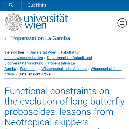
SUCHFORMULAR ÖFFNEN
Quicklinks
Me
Tropenstation La Gamba
Sie sind hier:
Universität Wien
Fakultät für
Lebenswissenschaften
Department für Botanik und
Biodiversitätsforschung
Tropenstation La
Gamba
Forschung
Wissenschaftliche Arbeiten
Wissenschaftliche
Artikel
Detailansicht Artikel
Functional constraints on
the evolution of long butterfly
proboscides: lessons from
Neotropical skippers