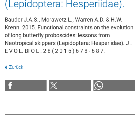
(Lepidoptera: Hesperiidae).
Bauder J.A.S., Morawetz L., Warren A.D. & H.W.
Krenn. 2015. Functional constraints on the evolution
of long butterfly proboscides: lessons from
Neotropical skippers (Lepidoptera: Hesperiidae). J .
E V O L. BI O L . 2 8 ( 2 0 1 5 ) 6 7 8 - 6 8 7.
Zurück