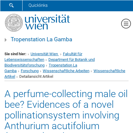
SUCHFORMULAR ÖFFNEN
Quicklinks
Me
Tropenstation La Gamba
Sie sind hier:
Universität Wien
Fakultät für
Lebenswissenschaften
Department für Botanik und
Biodiversitätsforschung
Tropenstation La
Gamba
Forschung
Wissenschaftliche Arbeiten
Wissenschaftliche
Artikel
Detailansicht Artikel
A perfume-collecting male oil
bee? Evidences of a novel
pollinationsystem involving
Anthurium acutifolium