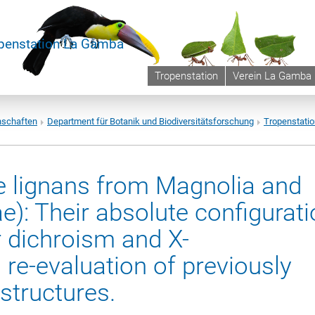
penstation La Gamba
Tropenstation
Verein La Gamba
nschaften
Department für Botanik und Biodiversitätsforschung
Tropenstati
e lignans from Magnolia and
): Their absolute configurati
r dichroism and X-
 re-evaluation of previously
structures.