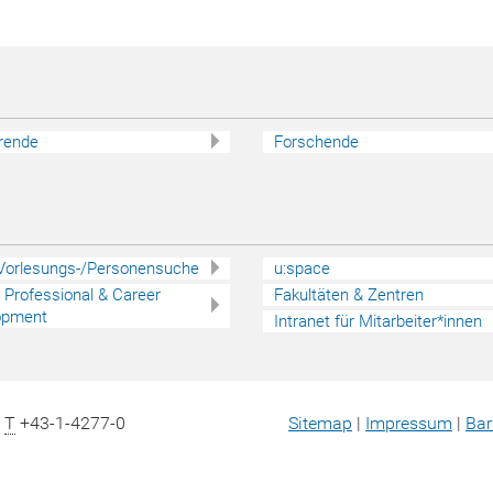
rende
Forschende
 Vorlesungs-/Personensuche
u:space
 - Professional & Career
Fakultäten & Zentren
opment
Intranet für Mitarbeiter*innen
|
T
+43-1-4277-0
Sitemap
|
Impressum
|
Bar