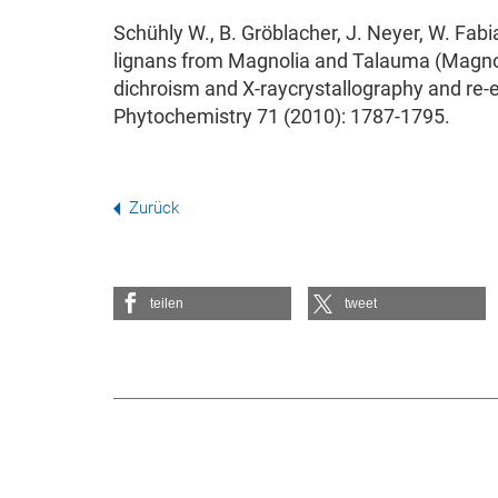
Schühly W., B. Gröblacher, J. Neyer, W. Fab
lignans from Magnolia and Talauma (Magnoli
dichroism and X-raycrystallography and re-e
Phytochemistry 71 (2010): 1787-1795.
Zurück
teilen
tweet