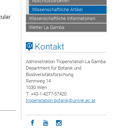
Abschlussarbeiten
Wissenschaftliche Artikel
cular
Wissenschaftliche Informationen
.
Wetter La Gamba
Kontakt
Administration Tropenstation La Gamba
Department für Botanik und
Biodiversitätsforschung
Rennweg 14
1030 Wien
T
: +43-1-4277-57420
tropenstation.botanik
@
univie.ac.at
Icon facebook
Icon youtube
Icon instagram