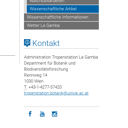
Abschlussarbeiten
Wissenschaftliche Artikel
Wissenschaftliche Informationen
Wetter La Gamba
Kontakt
Administration Tropenstation La Gamba
Department für Botanik und
Biodiversitätsforschung
Rennweg 14
1030 Wien
T
: +43-1-4277-57420
tropenstation.botanik
@
univie.ac.at
Icon facebook
Icon youtube
Icon instagram