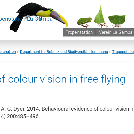
penstation La Gamba
Tropenstation
Verein La Gamba
nschaften
Department für Botanik und Biodiversitätsforschung
Tropenstati
 colour vision in free flying
 A. G. Dyer. 2014. Behavioural evidence of colour vision in
014) 200:485–496.