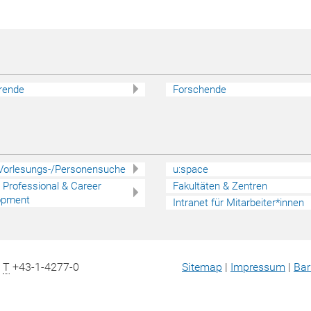
rende
Forschende
 Vorlesungs-/Personensuche
u:space
 - Professional & Career
Fakultäten & Zentren
opment
Intranet für Mitarbeiter*innen
|
T
+43-1-4277-0
Sitemap
|
Impressum
|
Bar