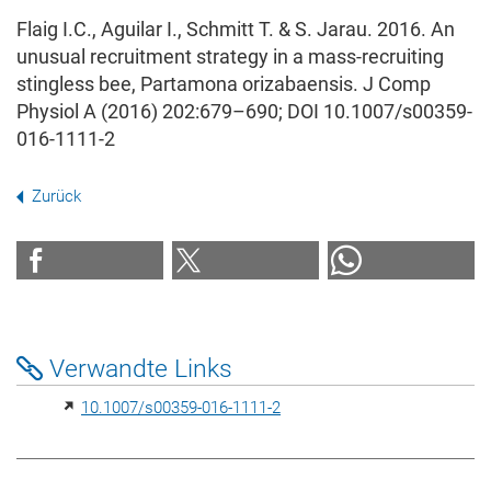
Flaig I.C., Aguilar I., Schmitt T. & S. Jarau. 2016. An
unusual recruitment strategy in a mass‑recruiting
stingless bee, Partamona orizabaensis. J Comp
Physiol A (2016) 202:679–690; DOI 10.1007/s00359-
016-1111-2
Zurück
Verwandte Links
10.1007/s00359-016-1111-2