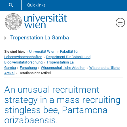
SUCHFORMULAR ÖFFNEN
Quicklinks
Me
Tropenstation La Gamba
Sie sind hier:
Universität Wien
Fakultät für
Lebenswissenschaften
Department für Botanik und
Biodiversitätsforschung
Tropenstation La
Gamba
Forschung
Wissenschaftliche Arbeiten
Wissenschaftliche
Artikel
Detailansicht Artikel
An unusual recruitment
strategy in a mass‑recruiting
stingless bee, Partamona
orizabaensis.