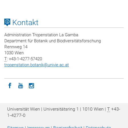
Kontakt
Administration Tropenstation La Gamba
Department für Botanik und Biodiversitätsforschung
Rennweg 14
1030 Wien
T
: +43-1-4277-57420
tropenstation.botanik
@
univie.ac.at
Icon facebook
Icon youtube
Icon instagram
Universität Wien | Universitätsring 1 | 1010 Wien |
T
+43-
1-4277-0
Sitemap
|
Impressum
|
Barrierefreiheit
|
Datenschutz­