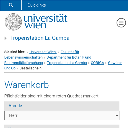
SUCHFORMULAR ÖFFNEN
Quicklinks
Me
Tropenstation La Gamba
Sie sind hier:
Universität Wien
Fakultät für
Lebenswissenschaften
Department für Botanik und
Biodiversitätsforschung
Tropenstation La Gamba
COBIGA
Gewürze
und Co
Bestellschein
Warenkorb
Pflichtfelder sind mit einem roten Quadrat markiert
Anrede