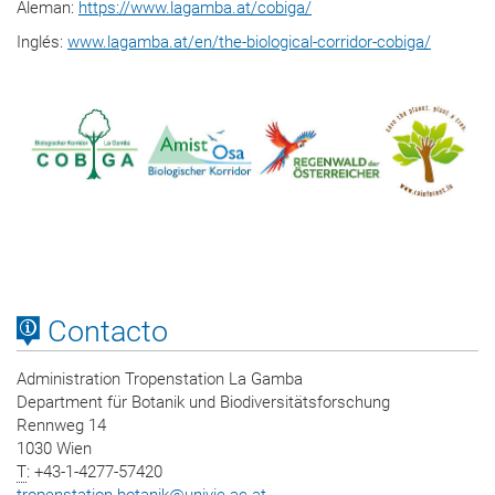
Aleman:
https://www.lagamba.at/cobiga/
Inglés:
www.lagamba.at/en/the-biological-corridor-cobiga/
Contacto
Administration Tropenstation La Gamba
Department für Botanik und Biodiversitätsforschung
Rennweg 14
1030 Wien
T
: +43-1-4277-57420
tropenstation.botanik
@
univie.ac.at