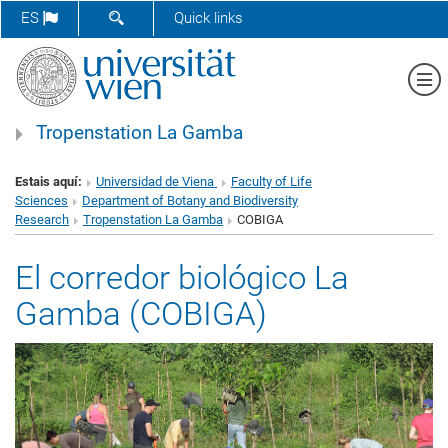
SHOW SEARCH FORM
ES
Quick links
Sh
Tropenstation La Gamba
Estais aquí:
Universidad de Viena
Faculty of Life
Sciences
Department of Botany and Biodiversity
Research
Tropenstation La Gamba
COBIGA
El corredor biológico La
Gamba (COBIGA)